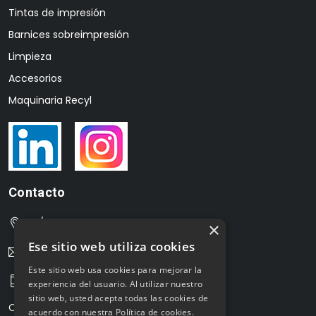
Tintas de impresión
Barnices sobreimpresión
Limpieza
Accesorios
Maquinaria Recyl
Contacto
C/Cuzco 26-28 Nau 5, 08016 Barcelona
×
Ese sitio web utiliza cookies
info@dglux.es
Este sitio web usa cookies para mejorar la
Tel. 933.871.747
experiencia del usuario. Al utilizar nuestro
sitio web, usted acepta todas las cookies de
Contacto
acuerdo con nuestra Política de cookies.