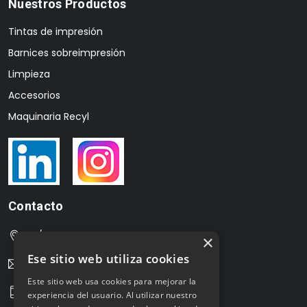
Nuestros Productos
Tintas de impresión
Barnices sobreimpresión
Limpieza
Accesorios
Maquinaria Recyl
Contacto
C/Cuzco 26-28 Nau 5, 08016 Barcelona
×
Ese sitio web utiliza cookies
info@dglux.es
Este sitio web usa cookies para mejorar la
Tel. 933.871.747
experiencia del usuario. Al utilizar nuestro